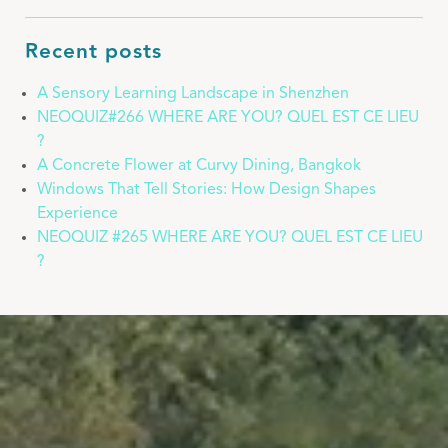
Recent posts
A Sensory Learning Landscape in Shenzhen
NEOQUIZ#266 WHERE ARE YOU? QUEL EST CE LIEU
?
A Concrete Flower at Curvy Dining, Bangkok
Windows That Tell Stories: How Design Shapes
Experience
NEOQUIZ #265 WHERE ARE YOU? QUEL EST CE LIEU
?