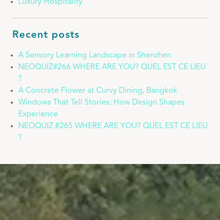
Luxury Hospitality
Recent posts
A Sensory Learning Landscape in Shenzhen
NEOQUIZ#266 WHERE ARE YOU? QUEL EST CE LIEU
?
A Concrete Flower at Curvy Dining, Bangkok
Windows That Tell Stories: How Design Shapes
Experience
NEOQUIZ #265 WHERE ARE YOU? QUEL EST CE LIEU
?