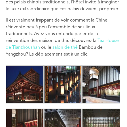
des
palais
chinois
traditionnels
,
l’hôtel invite à imaginer
le luxe extraordinaire que ces palais devaient proposer.
Il est vraiment
frappant de voir
comment la Chine
réinvente
peu à peu l’ensemble de
ses
lieux
traditionnels
.
Avez-vous
entendu parler de
la
réinvention des maison
de thé
:
découvrez la
Tea House
de
Tianzhoushan
ou
le
salon de thé
B
ambou
de
Yangzhou
?
Le déplacement est à un
clic.