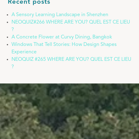
Recent posts
A Sensory Learning Landscape in Shenzhen
NEOQUIZ#266 WHERE ARE YOU? QUEL EST CE LIEU
?
A Concrete Flower at Curvy Dining, Bangkok
Windows That Tell Stories: How Design Shapes
Experience
NEOQUIZ #265 WHERE ARE YOU? QUEL EST CE LIEU
?