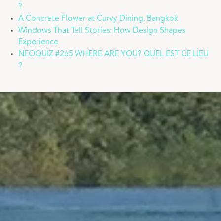
?
A Concrete Flower at Curvy Dining, Bangkok
Windows That Tell Stories: How Design Shapes
Experience
NEOQUIZ #265 WHERE ARE YOU? QUEL EST CE LIEU
?