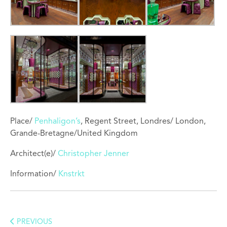
Place/
Penhaligon’s
, Regent Street, Londres/ London,
Grande-Bretagne/United Kingdom
Architect(e)/
Christopher Jenner
Information/
Knstrkt
PREVIOUS