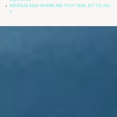
NEOQUIZ #265 WHERE ARE YOU? QUEL EST CE LIEU
?