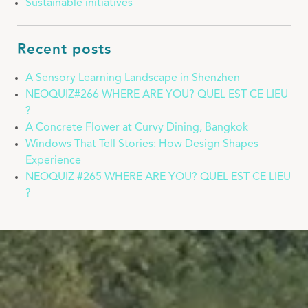
Sustainable initiatives
Recent posts
A Sensory Learning Landscape in Shenzhen
NEOQUIZ#266 WHERE ARE YOU? QUEL EST CE LIEU
?
A Concrete Flower at Curvy Dining, Bangkok
Windows That Tell Stories: How Design Shapes
Experience
NEOQUIZ #265 WHERE ARE YOU? QUEL EST CE LIEU
?