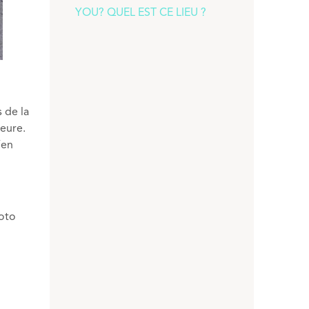
YOU? QUEL EST CE LIEU ?
 de la
ieure.
’en
moto