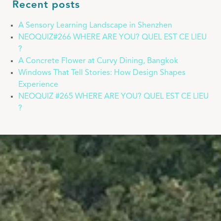
Recent posts
A Sensory Learning Landscape in Shenzhen
NEOQUIZ#266 WHERE ARE YOU? QUEL EST CE LIEU
?
A Concrete Flower at Curvy Dining, Bangkok
Windows That Tell Stories: How Design Shapes
Experience
NEOQUIZ #265 WHERE ARE YOU? QUEL EST CE LIEU
?