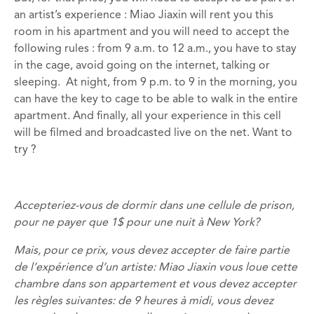
an artist’s experience : Miao Jiaxin will rent you this
room in his apartment and you will need to accept the
following rules :
from
9 a.m. to 12 a.m.
,
you have
to stay
in the
cage, avoid going on the internet, talking or
sleeping. At n
ight, from
9 p.m. to 9
in the morning,
you
can
have
the key to
cage
to be able to
walk in the
entire
apartment
.
And finally
,
all your experience
in this cell
will be filmed and
broadcasted live
on the net. Want to
try ?
Accepteriez-vous de dormir dans une cellule de prison
,
pour ne payer que 1$
pour une nuit
à New York
?
Mais
,
pour ce prix,
vous devez
accepter
de faire partie
de
l’expérience d’un
artiste:
Miao
Jiaxin
vous
loue cette
chambre dans
son appartement
et
vous devez
accepter
les
règles suivantes
: de
9 heures à midi
,
vous devez