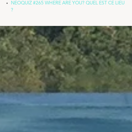
NEOQUIZ #265 WHERE ARE YOU? QUEL EST CE LIEU
?