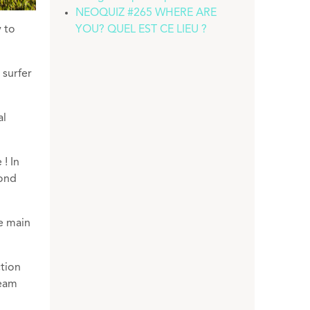
NEOQUIZ #265 WHERE ARE
YOU? QUEL EST CE LIEU ?
y to
 surfer
al
 ! In
cond
e main
ction
ream