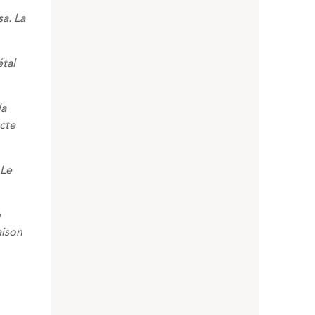
a. La
étal
la
ecte
 Le
n
aison