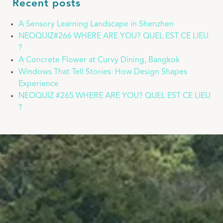
Recent posts
A Sensory Learning Landscape in Shenzhen
NEOQUIZ#266 WHERE ARE YOU? QUEL EST CE LIEU
?
A Concrete Flower at Curvy Dining, Bangkok
Windows That Tell Stories: How Design Shapes
Experience
NEOQUIZ #265 WHERE ARE YOU? QUEL EST CE LIEU
?