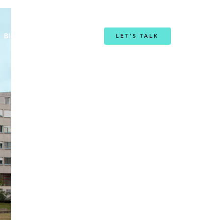
Blog
LET'S TALK