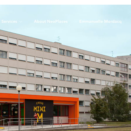
Services
About NeoPlaces
Emmanuelle Mordacq