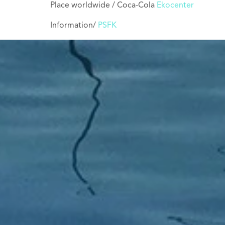
Place worldwide / Coca-Cola
Ekocenter
Information/
PSFK