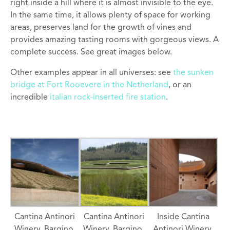
right inside a hill where it is almost invisible to the eye.
In the same time, it allows plenty of space for working
areas, preserves land for the growth of vines and
provides amazing tasting rooms with gorgeous views. A
complete success. See great images below.
Other examples appear in all universes: see
the sunken
bridge at Fort Rooevere in the Netherland
, or an
incredible
italian rock-inserted fire station
.
Cantina Antinori
Cantina Antinori
Inside Cantina
Winery, Bargino,
Winery, Bargino,
Antinori Winery,