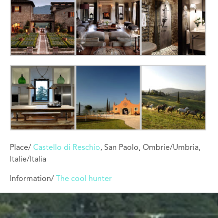
Place/
Castello di Reschio
, San Paolo, Ombrie/Umbria,
Italie/Italia
Information/
The cool hunter