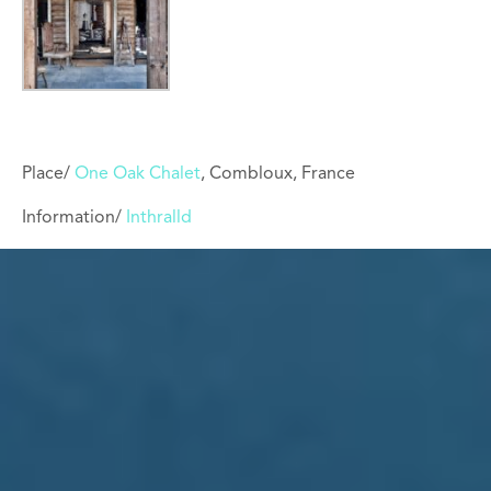
Place/
One Oak Chalet
, Combloux, France
Information/
Inthralld