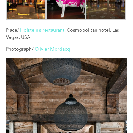
Place/
Holstein’s restaurant
, Cosmopolitan hotel, Las
Vegas, USA
Photograph/
Olivier Mordacq