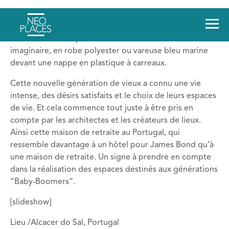
En changeant de siècle, nous avons également changé
de vieux. Autrement dit, les personnes âgées de
maintenant n’ont plus rien à voir avec celles de notre
imaginaire, en robe polyester ou vareuse bleu marine
devant une nappe en plastique à carreaux.
Cette nouvelle génération de vieux a connu une vie
intense, des désirs satisfaits et le choix de leurs espaces
de vie. Et cela commence tout juste à être pris en
compte par les architectes et les créateurs de lieux.
Ainsi cette maison de retraite au Portugal, qui
ressemble davantage à un hôtel pour James Bond qu’à
une maison de retraite. Un signe à prendre en compte
dans la réalisation des espaces destinés aux générations
“Baby-Boomers”.
[slideshow]
Lieu /Alcacer do Sal, Portugal