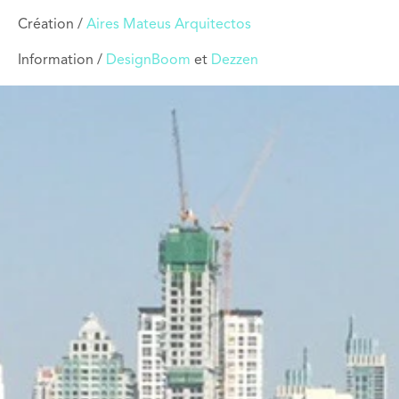
Création /
Aires Mateus Arquitectos
Information /
DesignBoom
et
Dezzen