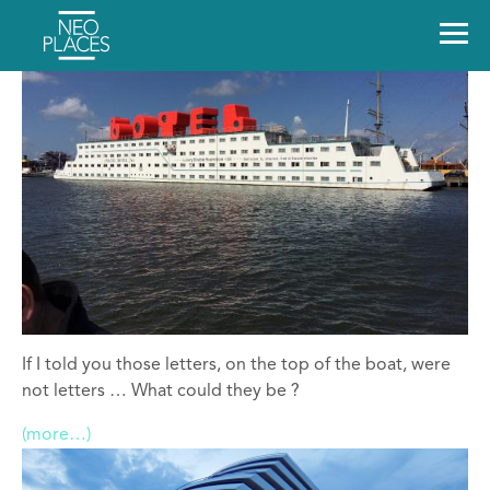
If I told you those letters, on the top of the boat, were
not letters … What could they be ?
(more…)