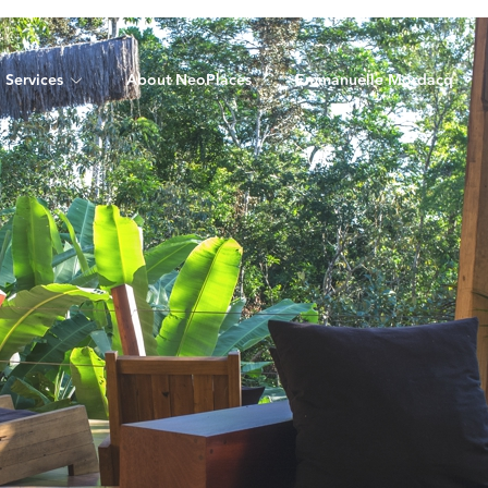
Services
About NeoPlaces
Emmanuelle Mordacq