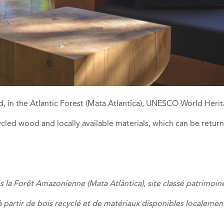
d, in the Atlantic Forest (Mata Atlantîca), UNESCO World Herit
ed wood and locally available materials, which can be returned
s
la Forêt Amazonienne
(
Mata
Atlântica
),
site classé patrimoin
 partir de
bois recyclé
et
de matériaux disponibles localemen