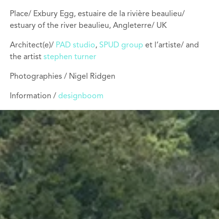
Place/ Exbury Egg, estuaire de la rivière beaulieu/
estuary of the river beaulieu, Angleterre/ UK
Architect(e)/
PAD studio
,
SPUD group
et l’artiste/ and
the artist
stephen turner
Photographies / Nigel Ridgen
Information /
designboom