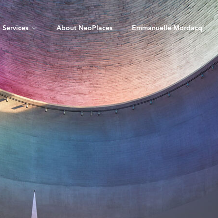
Services
About NeoPlaces
Emmanuelle Mordacq