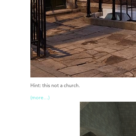
Hint: this not a church.
(more…)