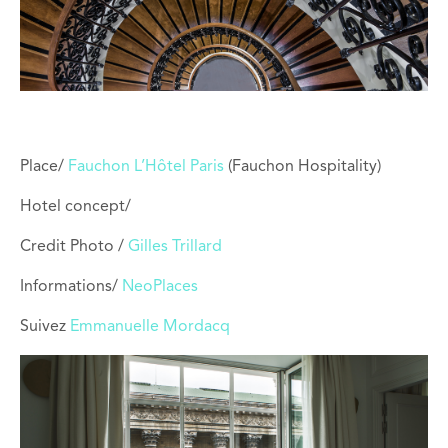
Place/
Fauchon L’Hôtel Paris
(Fauchon Hospitality)
Hotel concept/
Credit Photo /
Gilles Trillard
Informations/
NeoPlaces
Suivez
Emmanuelle Mordacq