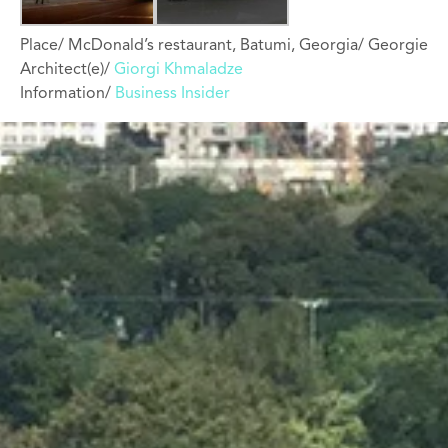
Place/ McDonald’s restaurant, Batumi, Georgia/ Georgie
Architect(e)/
Giorgi Khmaladze
Information/
Business Insider