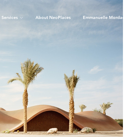
Services
About NeoPlaces
Emmanuelle Mordacq