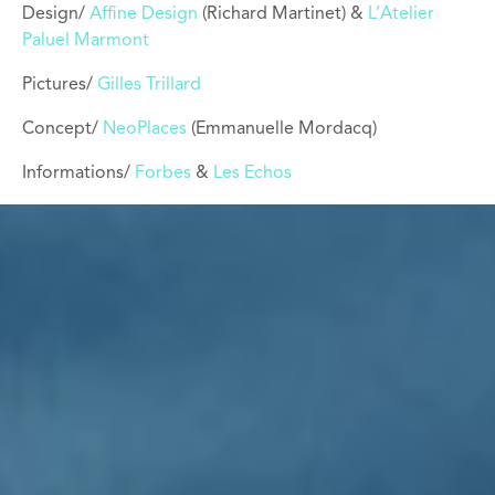
Design/
Affine Design
(Richard Martinet) &
L’Atelier
Paluel Marmont
Pictures/
Gilles Trillard
Concept/
NeoPlaces
(Emmanuelle Mordacq)
Informations/
Forbes
&
Les Echos