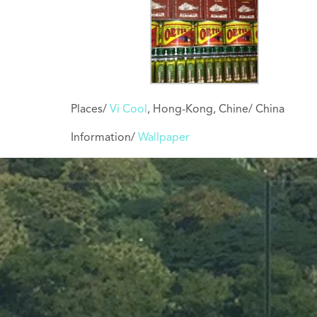
Places/
Vi Cool
, Hong-Kong, Chine/ China
Information/
Wallpaper