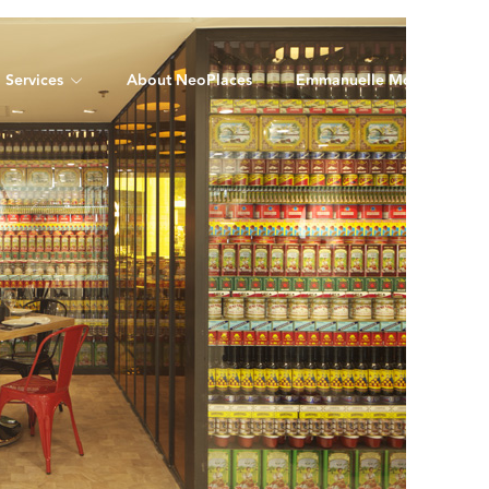
Services
About NeoPlaces
Emmanuelle Mordacq