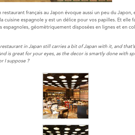
 Un restaurant français au Japon évoque aussi un peu du Japon,
 cuisine espagnole y est un délice pour vos papilles. Et elle f
îtes espagnoles, géomètriquement disposées en lignes et en c
restaurant in Japan still carries a bit of Japan with it, and tha
And is great for your eyes, as the decor is smartly done with s
or I suppose ?