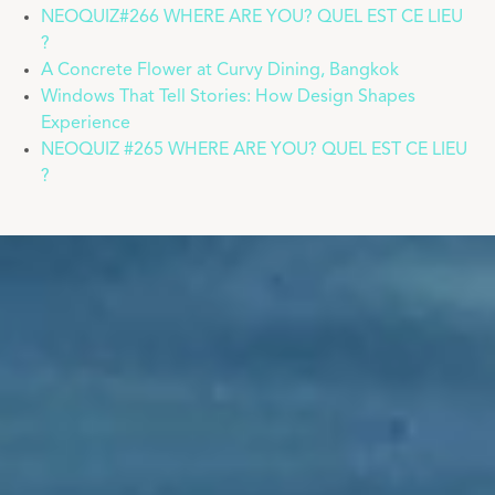
NEOQUIZ#266 WHERE ARE YOU? QUEL EST CE LIEU
?
A Concrete Flower at Curvy Dining, Bangkok
Windows That Tell Stories: How Design Shapes
Experience
NEOQUIZ #265 WHERE ARE YOU? QUEL EST CE LIEU
?