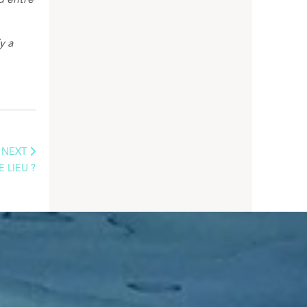
’y a
NEXT
 LIEU ?