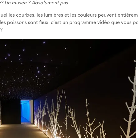
te? Un musée ? Absolument pas.
uel les
courbes, les lumières et les couleurs peuvent entière
es poissons sont faux: c’est
un programme
vidéo que vous p
s?