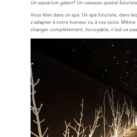
Un aquarium géant? Un vaisseau spatial futuris
Vous êtes dans un spa. Un spa futuriste,
dans leq
s’adapter à
votre humeur ou
à vos soins. Même l
changer complètement. Incroyable, n’est
-ce pa