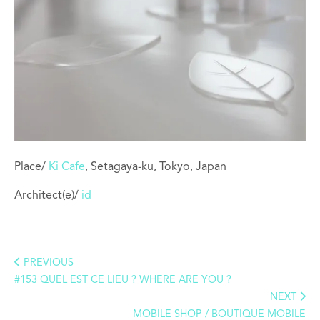
Place/
Ki Cafe
, Setagaya-ku, Tokyo, Japan
Architect(e)/
id
PREVIOUS
#153 QUEL EST CE LIEU ? WHERE ARE YOU ?
NEXT
MOBILE SHOP / BOUTIQUE MOBILE