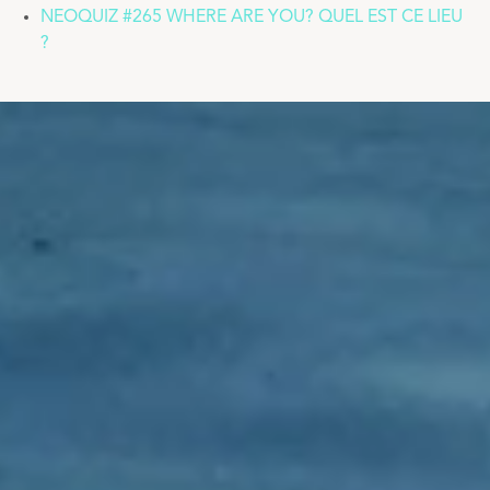
NEOQUIZ #265 WHERE ARE YOU? QUEL EST CE LIEU
?