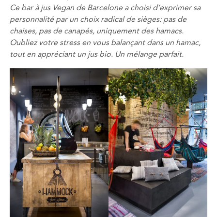
Ce bar à jus Vegan de Barcelone a choisi d’exprimer sa
personnalité par un choix radical de sièges: pas de
chaises, pas de canapés, uniquement des hamacs.
Oubliez votre stress en vous balançant dans un hamac,
tout en appréciant un jus bio.
Un mélange
parfait.